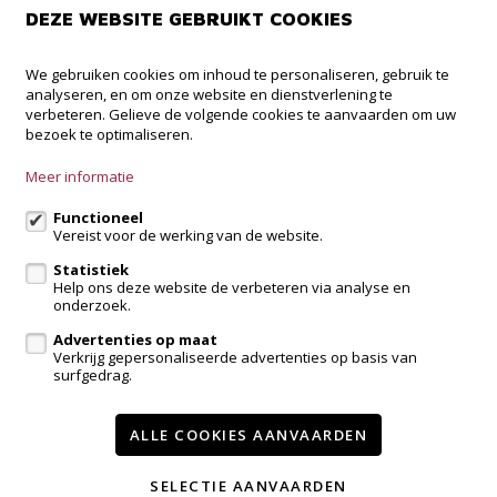
DEZE WEBSITE GEBRUIKT COOKIES
CARDI Woonadvies
We gebruiken cookies om inhoud te personaliseren, gebruik te
analyseren, en om onze website en dienstverlening te
Rechtstraat 289
verbeteren. Gelieve de volgende cookies te aanvaarden om uw
9160 Eksaarde
bezoek te optimaliseren.
09/225.26.27
Meer informatie
info@cardi-woonadvies.be
Functioneel
Vereist voor de werking van de website.
Volg ons op:
Statistiek
Help ons deze website de verbeteren via analyse en
onderzoek.
Advertenties op maat
Verkrijg gepersonaliseerde advertenties op basis van
surfgedrag.
Te koop
Referenties
Contact
Onze diensten
ALLE COOKIES AANVAARDEN
Wijzig cookie voorkeuren
SELECTIE AANVAARDEN