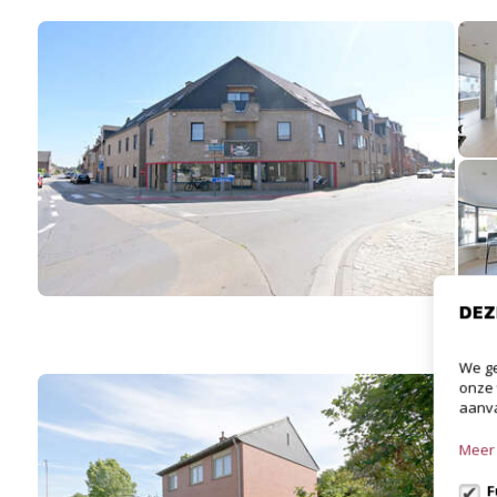
DEZ
We ge
onze 
aanva
Meer 
F