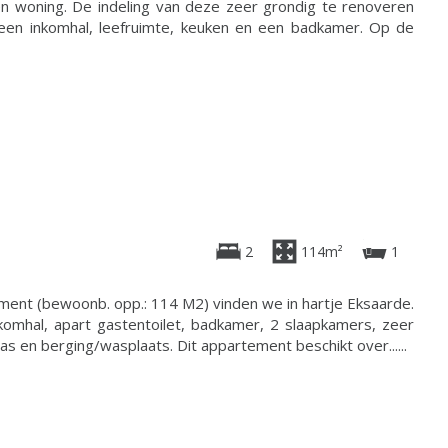
 woning. De indeling van deze zeer grondig te renoveren
t een inkomhal, leefruimte, keuken en een badkamer. Op de
2
114m²
1
ent (bewoonb. opp.: 114 M2) vinden we in hartje Eksaarde.
nkomhal, apart gastentoilet, badkamer, 2 slaapkamers, zeer
as en berging/wasplaats. Dit appartement beschikt over......