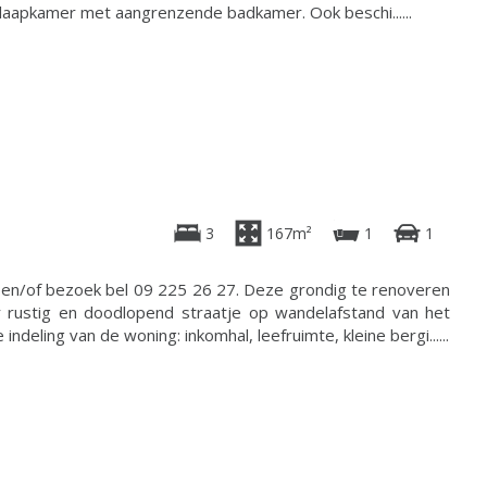
slaapkamer met aangrenzende badkamer. Ook beschi......
3
167m²
1
1
 en/of bezoek bel 09 225 26 27. Deze grondig te renoveren
 rustig en doodlopend straatje op wandelafstand van het
ndeling van de woning: inkomhal, leefruimte, kleine bergi......