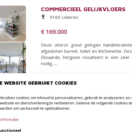
COMMERCIEEL GELIJKVLOERS
9160 Lokeren
€ 169.000
Deze uiterst goed gelegen handelsruimte
afgesloten bureel, toilet en kitchenette. De
Eksaarde, hetgeen resulteert in een zeer 
nodig......
Meer informatie
E WEBSITE GEBRUIKT COOKIES
bruiken cookies om inhoud te personaliseren, gebruik te analyseren, en
HUIS
website en dienstverlening te verbeteren. Gelieve de volgende cookies t
arden om uw bezoek te optimaliseren.
9160 Lokeren
informatie
€ 339.000
unctioneel