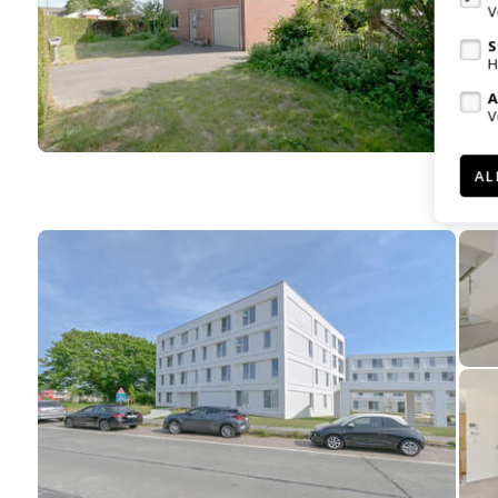
V
S
H
A
V
AL