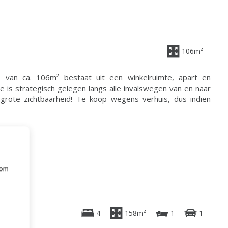
106m²
 van ca. 106m² bestaat uit een winkelruimte, apart en
ze is strategisch gelegen langs alle invalswegen van en naar
grote zichtbaarheid! Te koop wegens verhuis, dus indien
 om
e
4
158m²
1
1