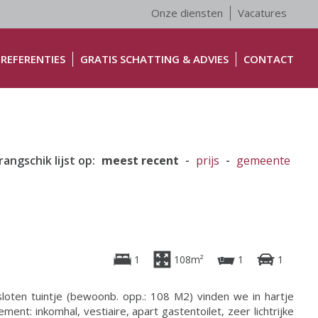
Onze diensten
Vacatures
REFERENTIES
GRATIS SCHATTING & ADVIES
CONTACT
rangschik lijst op:
meest recent
-
prijs
-
gemeente
1
108m²
1
1
loten tuintje (bewoonb. opp.: 108 M2) vinden we in hartje
ment: inkomhal, vestiaire, apart gastentoilet, zeer lichtrijke