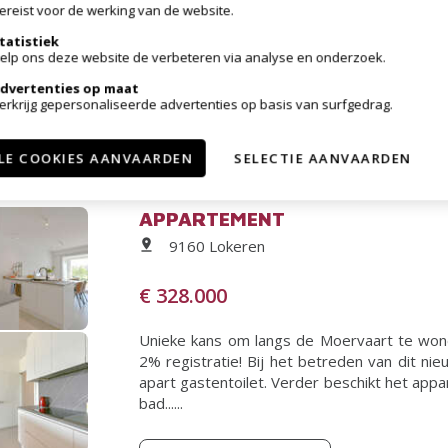
ereist voor de werking van de website.
BEZOEK OP afspraak. Bel nu voor meer inf
tatistiek
renoveren open bebouwing (grond opp.: 498m
elp ons deze website de verbeteren via analyse en onderzoek.
Eksaarde-dorp. Op het gelijkvloers hebben
gastento......
dvertenties op maat
erkrijg gepersonaliseerde advertenties op basis van surfgedrag.
Meer informatie
LE COOKIES AANVAARDEN
SELECTIE AANVAARDEN
APPARTEMENT
9160 Lokeren
€ 328.000
Unieke kans om langs de Moervaart te won
2% registratie! Bij het betreden van dit 
apart gastentoilet. Verder beschikt het app
bad......