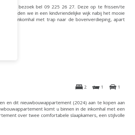
o en/of bezoek bel 09 225 26 27. Deze op te frissen/te
2) vinden we in een kindvriendelijke wijk nabij het mooie
 we de inkomhal met trap naar de bovenverdieping, apart
2
1
1
en en dit nieuwbouwappartement (2024) aan te kopen aan
nieuwbouwappartement komt u binnen in de inkomhal met een
artement over twee comfortabele slaapkamers, een stijlvolle